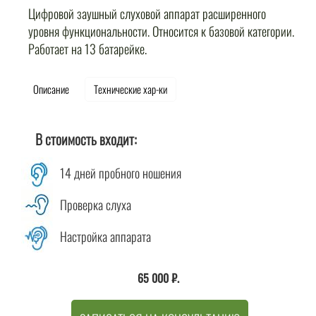
Цифровой заушный слуховой аппарат расширенного
Индивидуальные ушные вкладыши (ИУВ) изготавливаются
уровня функциональности. Относится к базовой категории.
на базе отопластических лабораторий. Материалы:
Работает на 13 батарейке.
фотопласт, акрил, силикон.
Описание
Описание
Технические хар-ки
Технические хар-ки
2 600 ₽.
В стоимость входит:
14 дней пробного ношения
ЗАПИСАТЬСЯ НА КОНСУЛЬТАЦИЮ
Проверка слуха
СМОТРЕТЬ ВЕСЬ КАТАЛОГ
Настройка аппарата
65 000 ₽.