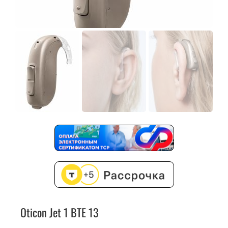
Oticon Jet 1 BTE 13
Индивидуальный ушной вкладыш